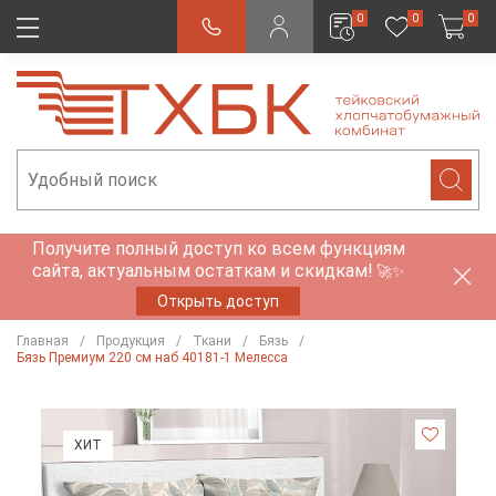
0
0
0
Получите полный доступ ко всем функциям
сайта, актуальным остаткам и скидкам!
🚀✨
Открыть доступ
Главная
Продукция
Ткани
Бязь
Бязь Премиум 220 см наб 40181-1 Мелесса
ХИТ