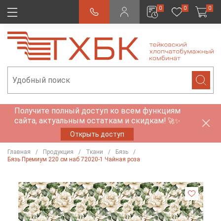
0
0
0
Получите полный доступ ко всем функциям
сайта, актуальным остаткам и скидкам!
🚀✨
Открыть доступ
Главная
Продукция
Ткани
Бязь
Бязь Премиум 220 см наб 72020-1 Чайная роза