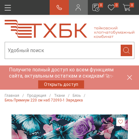
0
0
0
Получите полный доступ ко всем функциям
сайта, актуальным остаткам и скидкам!
🚀✨
Открыть доступ
Главная
Продукция
Ткани
Бязь
Бязь Премиум 220 см наб 72093-1 Эвредика