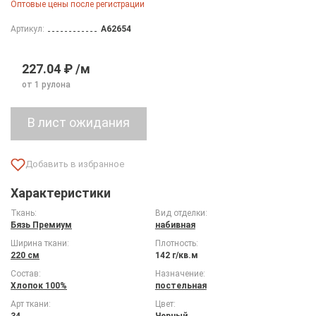
Оптовые цены после регистрации
Артикул:
A62654
227.04 ₽ /м
от 1 рулона
Характеристики
Ткань:
Вид отделки:
Бязь Премиум
набивная
Ширина ткани:
Плотность:
220 см
142 г/кв.м
Состав:
Назначение:
Хлопок 100%
постельная
Арт ткани:
Цвет:
34
Черный