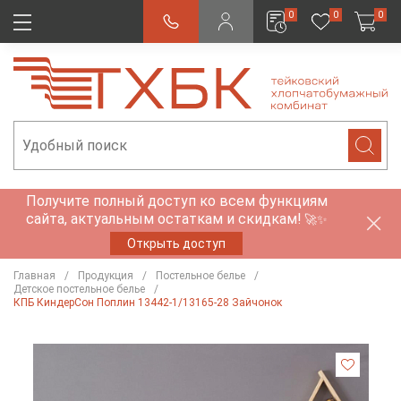
0
0
0
Получите полный доступ ко всем функциям
сайта, актуальным остаткам и скидкам!
🚀✨
Открыть доступ
Главная
Продукция
Постельное белье
Детское постельное белье
КПБ КиндерСон Поплин 13442-1/13165-28 Зайчонок