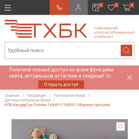
0
0
0
Получите полный доступ ко всем функциям
сайта, актуальным остаткам и скидкам!
🚀✨
Открыть доступ
Главная
Продукция
Постельное белье
Детское постельное белье
КПБ КиндерСон Поплин 16849-1/16850-1 Морская прогулка