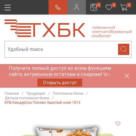
0
0
0
Получите полный доступ ко всем функциям
сайта, актуальным остаткам и скидкам!
🚀✨
Открыть доступ
Главная
Продукция
Постельное белье
Детское постельное белье
КПБ КиндерСон Поплин Ушастый соня 1813