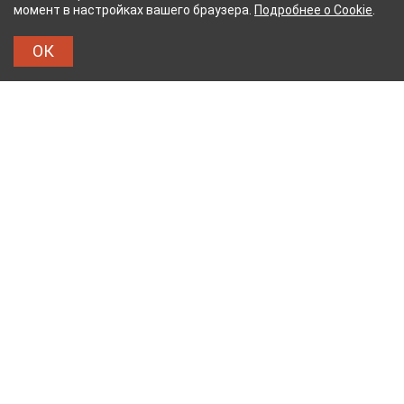
момент в настройках вашего браузера.
Подробнее о Cookie
.
ОК
УМАЖНЫЙ КОМБИНАТ
ТЕЙКОВСКИЙ ХЛОПЧАТ
ТХБК
Тейковский хлопчатобумажный комбинат – современное
текстильное предприятие России полного
производственного цикла, оснащенное новейшим
оборудованием.
Ткани