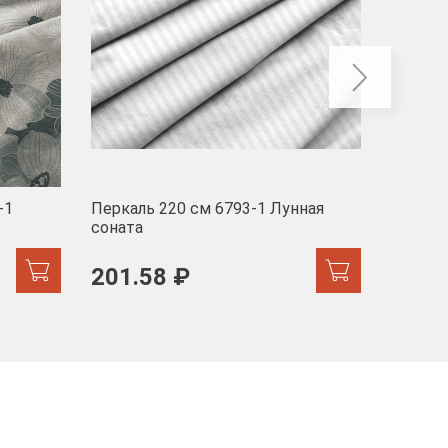
-1
Перкаль 220 см 6793-1 Лунная
Муслин
соната
103 
201.58 ₽
171.44