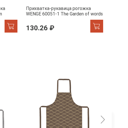
жка
Прихватка-рукавица рогожка
Прихва
m
WENGE 60051-1 The Garden of words
1 The G
130.26 ₽
64.4