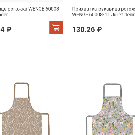
нце рогожка WENGE 60008-
Прихватка-рукавица рого
nder
WENGE 60008-11 Juliet deni
84 ₽
130.26 ₽