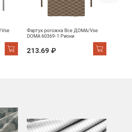
/Vse
Фартук рогожка Все ДОМА/Vse
Фартук
DOMA 60369-1 Риони
DOMA 6
213.69 ₽
213.
-40