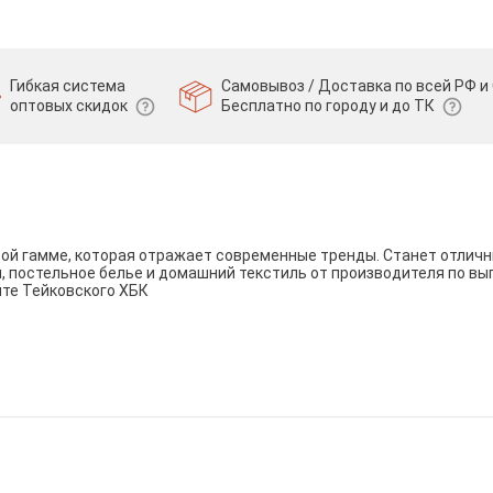
Гибкая система
Самовывоз / Доставка по всей РФ и 
оптовых скидок
Бесплатно по городу и до ТК
вой гамме, которая отражает современные тренды. Станет отли
и, постельное белье и домашний текстиль от производителя по вы
йте Тейковского ХБК