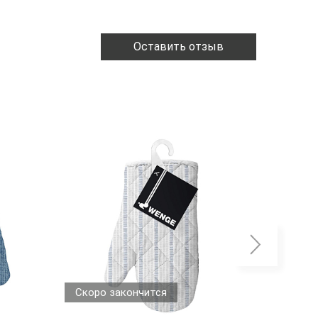
Оставить отзыв
Скоро закончится
Скоро