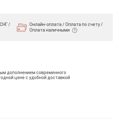
СНГ /
Онлайн-оплата / Оплата по счету /
Оплата наличными
чным дополнением современного
годной цене с удобной доставкой