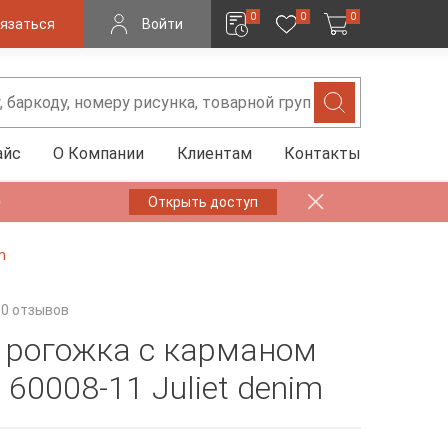
0
0
0
язаться
Войти
айс
О Компании
Клиентам
Контакты
✨
Открыть доступ
m
0 отзывов
 рогожка с карманом
60008-11 Juliet denim