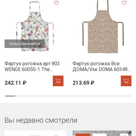
Скоро закончится
Фартук рогожка арт.903
Фартук рогожка Все
WENGE 60050-1 The
ДОМА/Vse DOMA 60349-
Garden of words
1 Сандра
242.11 ₽
213.69 ₽
Вы недавно смотрели