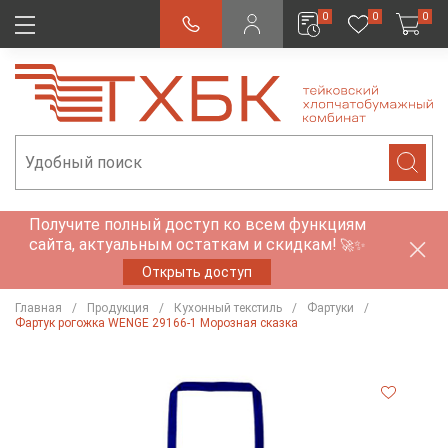
0
0
0
Получите полный доступ ко всем функциям
сайта, актуальным остаткам и скидкам!
🚀✨
Открыть доступ
Главная
Продукция
Кухонный текстиль
Фартуки
Фартук рогожка WENGE 29166-1 Морозная сказка