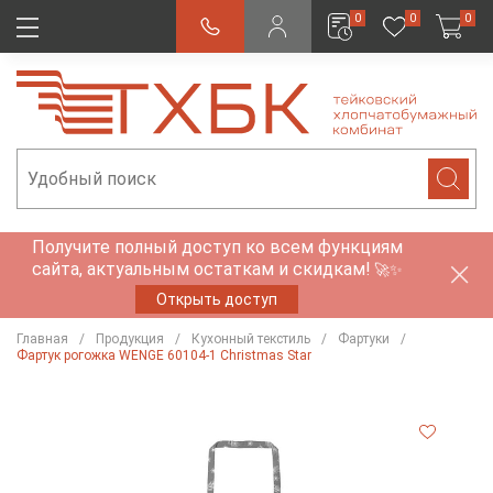
0
0
0
Получите полный доступ ко всем функциям
сайта, актуальным остаткам и скидкам!
🚀✨
Открыть доступ
Главная
Продукция
Кухонный текстиль
Фартуки
Фартук рогожка WENGE 60104-1 Christmas Star