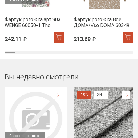
Фартук рогожка арт.903
Фартук рогожка Все
WENGE 60050-1 The
ДОМА/Vse DOMA 60349-
Garden of words
1 Сандра
242.11 ₽
213.69 ₽
Вы недавно смотрели
-10%
ХИТ
Скоро закончится