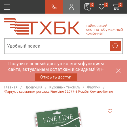
0
0
0
Получите полный доступ ко всем функциям
сайта, актуальным остаткам и скидкам!
🚀✨
Открыть доступ
Главная
Продукция
Кухонный текстиль
Фартуки
Фартук с карманом рогожка Fine Line 62077-3 Ромбы бежево-белые