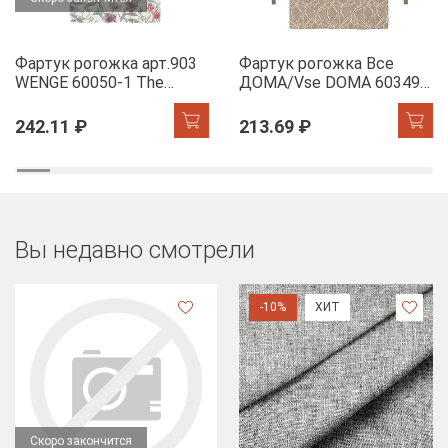
Фартук рогожка арт.903
Фартук рогожка Все
WENGE 60050-1 The
ДОМА/Vse DOMA 60349-
Garden of words
1 Сандра
242.11 ₽
213.69 ₽
Вы недавно смотрели
-10%
ХИТ
Скоро закончится