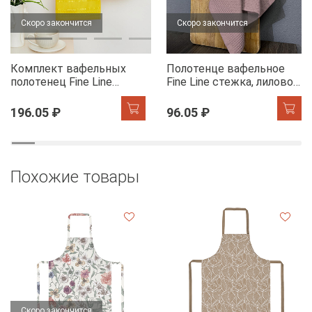
Скоро закончится
Скоро закончится
Комплект вафельных
Полотенце вафельное
полотенец Fine Line
Fine Line стежка, лилово-
Звезды желтый на
бежевый
хангере
196.05 ₽
96.05 ₽
Похожие товары
Скоро закончится