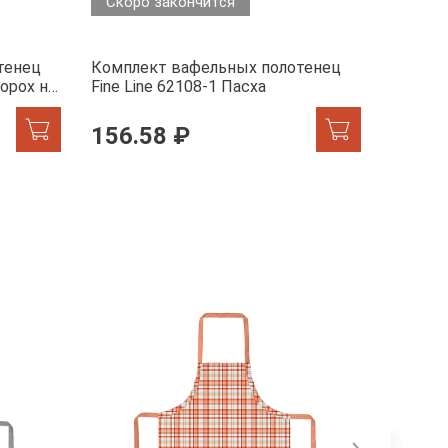
Скоро закончится
тенец
Комплект вафельных полотенец
Прихва
горох на
Fine Line 62108-1 Пасха
Line 62
156.58 ₽
130.