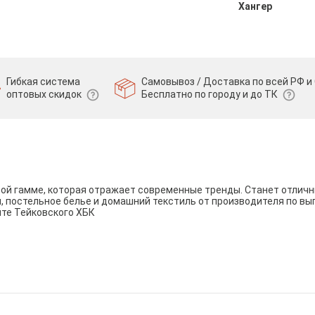
Хангер
Гибкая система
Самовывоз / Доставка по всей РФ и 
оптовых скидок
Бесплатно по городу и до ТК
вой гамме, которая отражает современные тренды. Станет отли
и, постельное белье и домашний текстиль от производителя по вы
йте Тейковского ХБК