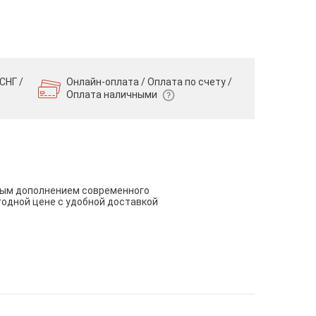
СНГ /
Онлайн-оплата / Оплата по счету /
Оплата наличными
чным дополнением современного
годной цене с удобной доставкой