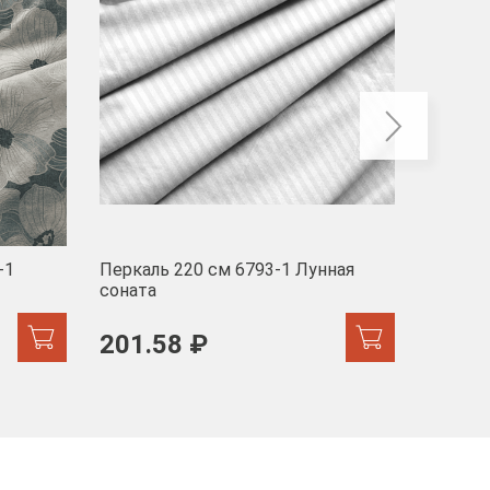
-1
Перкаль 220 см 6793-1 Лунная
Муслин
соната
103 
201.58 ₽
171.44