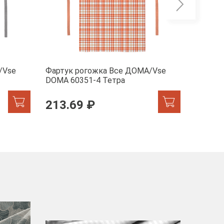
/Vse
Фартук рогожка Все ДОМА/Vse
Фартук
DOMA 60351-4 Тетра
DOMA 6
213.69 ₽
213.
-40