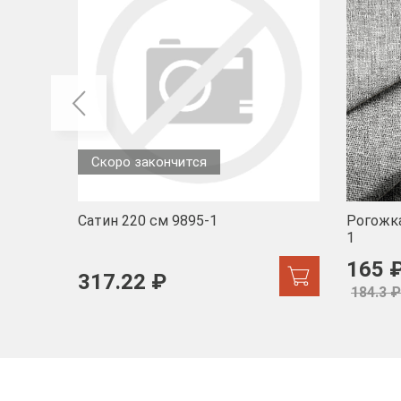
Скоро закончится
Сатин 220 см 9895-1
Рогожка
1
165 
317.22 ₽
184.3 ₽