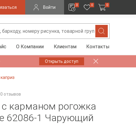
0
0
0
язаться
Войти
айс
О Компании
Клиентам
Контакты
✨
Открыть доступ
 каприз
0 отзывов
 с карманом рогожка
ine 62086-1 Чарующий