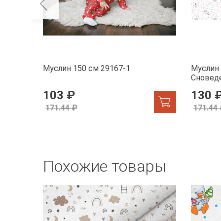
Муслин 150 см 29167-1
Муслин 
Сновед
103 ₽
130 
171.44 ₽
171.44
Похожие товары