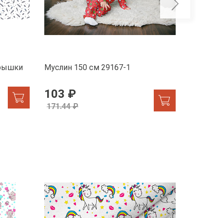
ерышки
Муслин 150 см 29167-1
Муслин 
Сновед
103 ₽
130 
171.44 ₽
171.44
-26