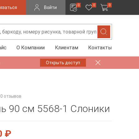
0
0
0
язаться
Войти
айс
О Компании
Клиентам
Контакты
✨
Открыть доступ
0 отзывов
ь 90 см 5568-1 Слоники
0 ₽