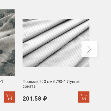
-40
-1
Перкаль 220 см 6793-1 Лунная
Муслин
соната
103 
201.58 ₽
171.44