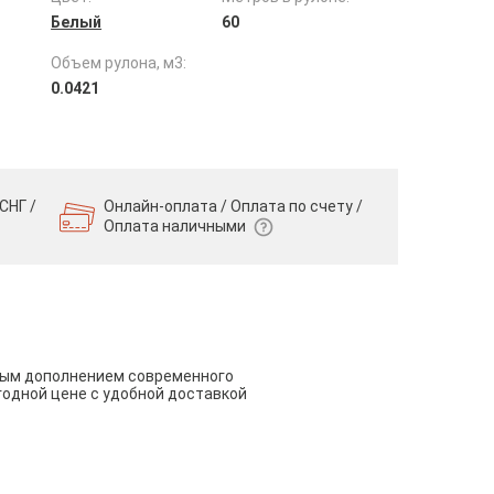
Белый
60
Объем рулона, м3:
0.0421
СНГ /
Онлайн-оплата / Оплата по счету /
Оплата наличными
чным дополнением современного
годной цене с удобной доставкой