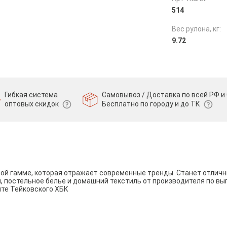
514
Вес рулона, кг:
9.72
Гибкая система
Самовывоз / Доставка по всей РФ и 
оптовых скидок
Бесплатно по городу и до ТК
вой гамме, которая отражает современные тренды. Станет отли
и, постельное белье и домашний текстиль от производителя по вы
йте Тейковского ХБК