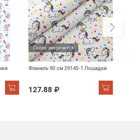
Скоро закончится
ики
Фланель 90 см 29145-1 Лошадки
Фланель
Игруш
95 ₽
127.88 ₽
127.88