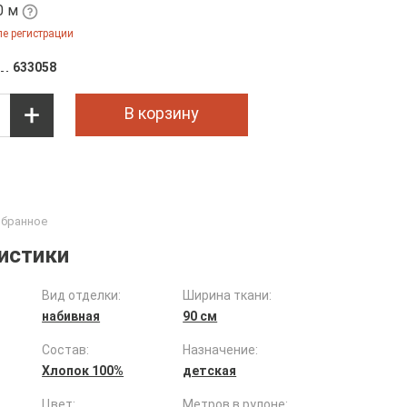
0 м
е регистрации
633058
В корзину
истики
Вид отделки:
Ширина ткани:
набивная
90 см
Состав:
Назначение:
Хлопок 100%
детская
Цвет:
Метров в рулоне: