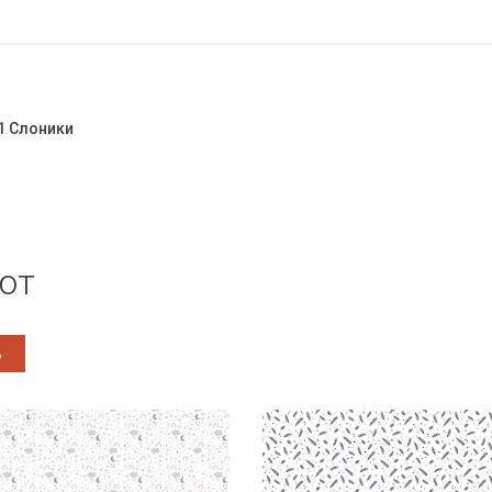
1 Слоники
ют
%