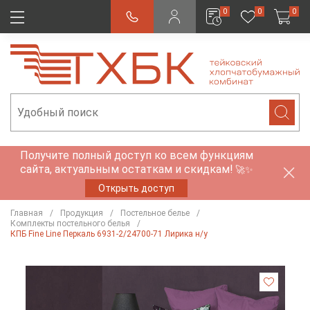
0
0
0
Получите полный доступ ко всем функциям
сайта, актуальным остаткам и скидкам!
🚀✨
Открыть доступ
Главная
Продукция
Постельное белье
Комплекты постельного белья
КПБ Fine Line Перкаль 6931-2/24700-71 Лирика н/у