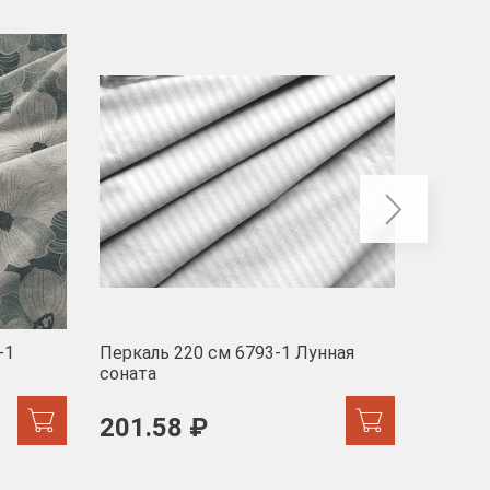
-40
-1
Перкаль 220 см 6793-1 Лунная
Муслин
соната
103 
201.58 ₽
171.44