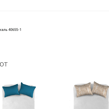
каль 40655-1
ют