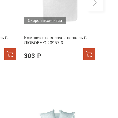
Скоро закончится
Скоро
ль С
Комплект наволочек перкаль С
Компле
ЛЮБОВЬЮ 20957-3
ЛЮБОВ
303 ₽
303 