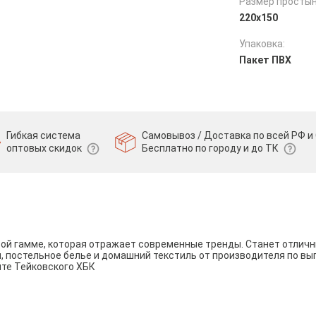
Размер простын
220х150
Упаковка:
Пакет ПВХ
Гибкая система
Самовывоз / Доставка по всей РФ и 
оптовых скидок
Бесплатно по городу и до ТК
вой гамме, которая отражает современные тренды. Станет отли
и, постельное белье и домашний текстиль от производителя по вы
йте Тейковского ХБК