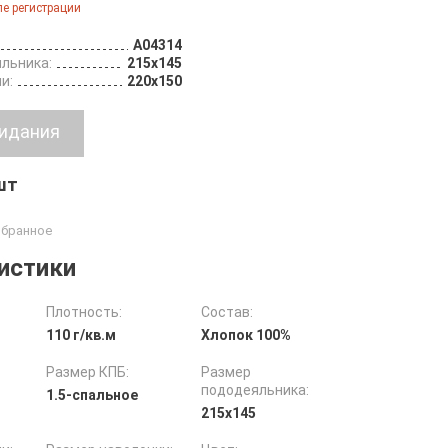
е регистрации
A04314
льника:
215х145
и:
220х150
 шт
истики
Плотность:
Состав:
110 г/кв.м
Хлопок 100%
Размер КПБ:
Размер
пододеяльника:
1.5-спальное
215х145