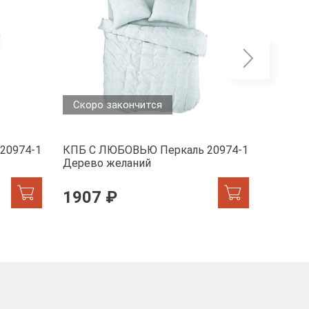
Скоро закончится
Скоро
20974-1
КПБ С ЛЮБОВЬЮ Перкаль 20974-1
КПБ С 
Дерево желаний
Дерево
1907 ₽
1907