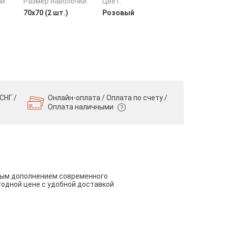
и:
Размер наволочки:
Цвет:
70х70 (2 шт.)
Розовый
СНГ /
Онлайн-оплата / Оплата по счету /
Оплата наличными
чным дополнением современного
годной цене с удобной доставкой