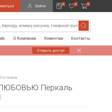
0
0
0
язаться
Войти
айс
О Компании
Клиентам
Контакты
✨
Открыть доступ
0 отзывов
 ЛЮБОВЬЮ Перкаль
1