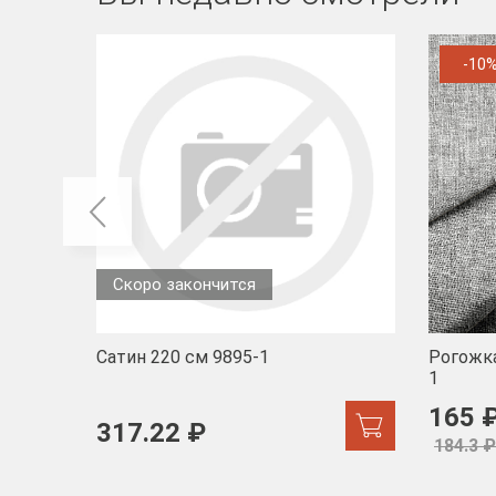
-10
Скоро закончится
Сатин 220 см 9895-1
Рогожка
1
165 
317.22 ₽
184.3 ₽