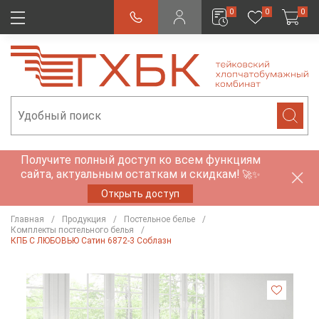
0
0
0
Получите полный доступ ко всем функциям
сайта, актуальным остаткам и скидкам!
🚀✨
Открыть доступ
Главная
Продукция
Постельное белье
Комплекты постельного белья
КПБ С ЛЮБОВЬЮ Сатин 6872-3 Соблазн