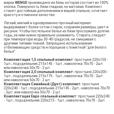
марки
WENGE
произведено из бязи, которая состоит из 100%
хлопка. Поверхность бязи гладкая, но матовая. Комплект
станет достойным дополнением в вашей спальне, сочетает
красоту и отменное качество.
Легкий, мягкий и одновременно прочный материал
выдерживает более сотни стирок, сохраняя размеры, цвет и
рисунок. Чтобы постельное белье из бязи прослужило долгие
годы, за ним нужно правильно ухаживать. Стирать следует
при температуре воды 30-40 градусов, не смешивая с
другими типами тканей. Запрещено использование
отбеливающих средств и порошков с пометкой "для белого
белья".
Комплектация 1,5 спальный комплект
: простыня 220х150 -
1шт.; пододеяльник 215х145 - 1шт.; наволочка 70х70 - 2шт.
или наволочка 50х70 - 2 шт.
Комплектация 2,0 спальный комплект:
простыня 220х200 -
1шт.; пододеяльник 215х175 - 1шт.; наволочка 70х70 - 2шт.
или наволочка 50х70 - 2 шт.
Комплектация Семейный (Дуэт) комплект:
простыня
220х240 - 1шт.; пододеяльник 215х145 - 2шт.; наволочка 70х70
- 2шт. или наволочка 50х70 - 2 шт.
Комплектация Евро спальный комплект:
простыня 220х240
- 1шт.; пододеяльник 220х215 - 1шт.; наволочка 70х70 - 2шт.