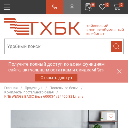
0
0
0
Получите полный доступ ко всем функциям
сайта, актуальным остаткам и скидкам!
🚀✨
Открыть доступ
Главная
Продукция
Постельное белье
Комплекты постельного белья
КПБ WENGE BASIC Бязь 60003-1/24400-32 Liliane