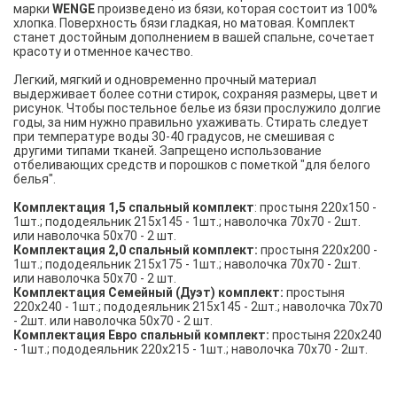
марки
WENGE
произведено из бязи, которая состоит из 100%
хлопка. Поверхность бязи гладкая, но матовая. Комплект
станет достойным дополнением в вашей спальне, сочетает
красоту и отменное качество.
Легкий, мягкий и одновременно прочный материал
выдерживает более сотни стирок, сохраняя размеры, цвет и
рисунок. Чтобы постельное белье из бязи прослужило долгие
годы, за ним нужно правильно ухаживать. Стирать следует
при температуре воды 30-40 градусов, не смешивая с
другими типами тканей. Запрещено использование
отбеливающих средств и порошков с пометкой "для белого
белья".
Комплектация 1,5 спальный комплект
: простыня 220х150 -
1шт.; пододеяльник 215х145 - 1шт.; наволочка 70х70 - 2шт.
или наволочка 50х70 - 2 шт.
Комплектация 2,0 спальный комплект:
простыня 220х200 -
1шт.; пододеяльник 215х175 - 1шт.; наволочка 70х70 - 2шт.
или наволочка 50х70 - 2 шт.
Комплектация Семейный (Дуэт) комплект:
простыня
220х240 - 1шт.; пододеяльник 215х145 - 2шт.; наволочка 70х70
- 2шт. или наволочка 50х70 - 2 шт.
Комплектация Евро спальный комплект:
простыня 220х240
- 1шт.; пододеяльник 220х215 - 1шт.; наволочка 70х70 - 2шт.