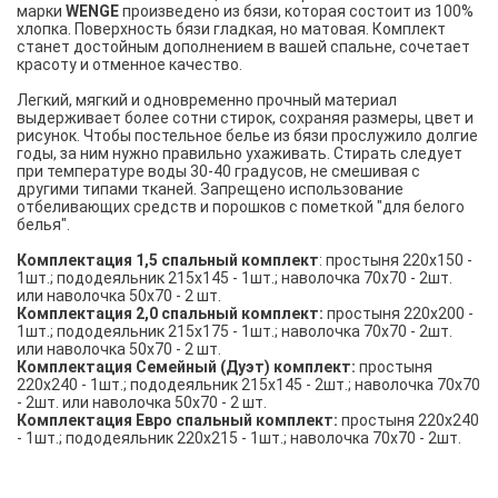
марки
WENGE
произведено из бязи, которая состоит из 100%
хлопка. Поверхность бязи гладкая, но матовая. Комплект
станет достойным дополнением в вашей спальне, сочетает
красоту и отменное качество.
Легкий, мягкий и одновременно прочный материал
выдерживает более сотни стирок, сохраняя размеры, цвет и
рисунок. Чтобы постельное белье из бязи прослужило долгие
годы, за ним нужно правильно ухаживать. Стирать следует
при температуре воды 30-40 градусов, не смешивая с
другими типами тканей. Запрещено использование
отбеливающих средств и порошков с пометкой "для белого
белья".
Комплектация 1,5 спальный комплект
: простыня 220х150 -
1шт.; пододеяльник 215х145 - 1шт.; наволочка 70х70 - 2шт.
или наволочка 50х70 - 2 шт.
Комплектация 2,0 спальный комплект:
простыня 220х200 -
1шт.; пододеяльник 215х175 - 1шт.; наволочка 70х70 - 2шт.
или наволочка 50х70 - 2 шт.
Комплектация Семейный (Дуэт) комплект:
простыня
220х240 - 1шт.; пододеяльник 215х145 - 2шт.; наволочка 70х70
- 2шт. или наволочка 50х70 - 2 шт.
Комплектация Евро спальный комплект:
простыня 220х240
- 1шт.; пододеяльник 220х215 - 1шт.; наволочка 70х70 - 2шт.