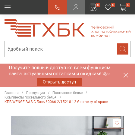
0
0
0
Получите полный доступ ко всем функциям
сайта, актуальным остаткам и скидкам!
🚀✨
Открыть доступ
Главная
Продукция
Постельное белье
Комплекты постельного белья
КПБ WENGE BASIC Бязь 60066-2/15218-12 Geometry of space