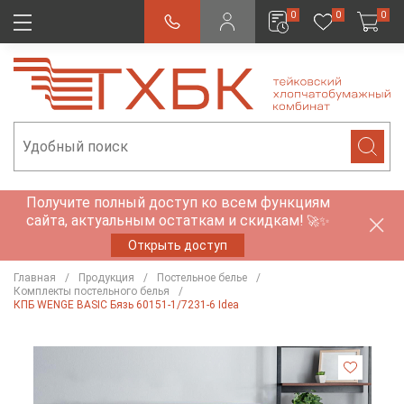
0
0
0
Получите полный доступ ко всем функциям
сайта, актуальным остаткам и скидкам!
🚀✨
Открыть доступ
Главная
Продукция
Постельное белье
Комплекты постельного белья
КПБ WENGE BASIC Бязь 60151-1/7231-6 Idea