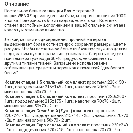
Описание
Постельное белье коллекции
Basic
торговой
марки
WENGE
произведено из бязи, которая состоит из 100%
хлопка. Поверхность бязи гладкая, но матовая. Комплект
станет достойным дополнением в вашей спальне, сочетает
красоту и отменное качество.
Легкий, мягкий и одновременно прочный материал
выдерживает более сотни стирок, сохраняя размеры, цвет и
рисунок. Чтобы постельное белье из бязи прослужило долгие
годы, за ним нужно правильно ухаживать. Стирать следует
при температуре воды 30-40 градусов, не смешивая с
другими типами тканей. Запрещено использование
отбеливающих средств и порошков с пометкой "для белого
белья".
Комплектация 1,5 спальный комплект
: простыня 220х150 -
1шт.; пододеяльник 215х145 - 1шт.; наволочка 70х70 - 2шт.
или наволочка 50х70 - 2 шт.
Комплектация 2,0 спальный комплект:
простыня 220х200 -
1шт.; пододеяльник 215х175 - 1шт.; наволочка 70х70 - 2шт.
или наволочка 50х70 - 2 шт.
Комплектация Семейный (Дуэт) комплект:
простыня
220х240 - 1шт.; пододеяльник 215х145 - 2шт.; наволочка 70х70
- 2шт. или наволочка 50х70 - 2 шт.
Комплектация Евро спальный комплект:
простыня 220х240
- 1шт.; пододеяльник 220х215 - 1шт.; наволочка 70х70 - 2шт.