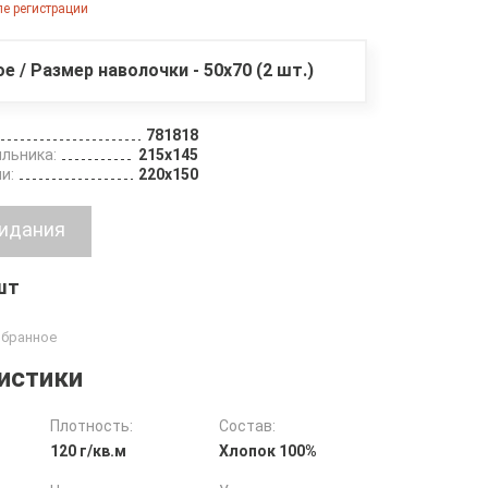
е регистрации
ое / Размер наволочки - 50х70 (2 шт.)
781818
льника:
215х145
и:
220х150
 шт
истики
Плотность:
Состав:
120 г/кв.м
Хлопок 100%