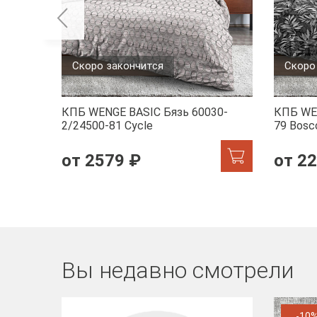
Скоро закончится
Скоро
КПБ WENGE BASIC Бязь 60030-
КПБ WE
2/24500-81 Cycle
79 Bosco
от 2579 ₽
от 2
Вы недавно смотрели
-10