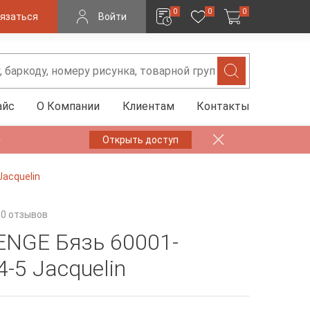
0
0
0
язаться
Войти
айс
О Компании
Клиентам
Контакты
✨
Открыть доступ
acquelin
0 отзывов
NGE Бязь 60001-
-5 Jacquelin