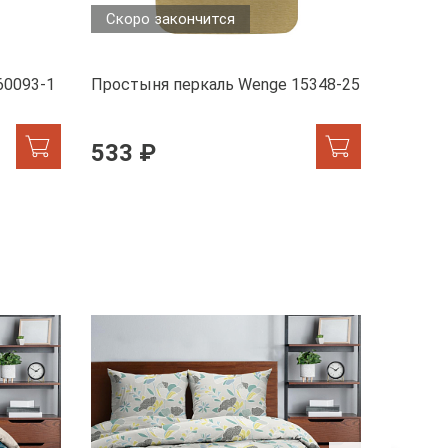
Скоро закончится
60093-1
Простыня перкаль Wenge 15348-25
Просты
533 ₽
512 