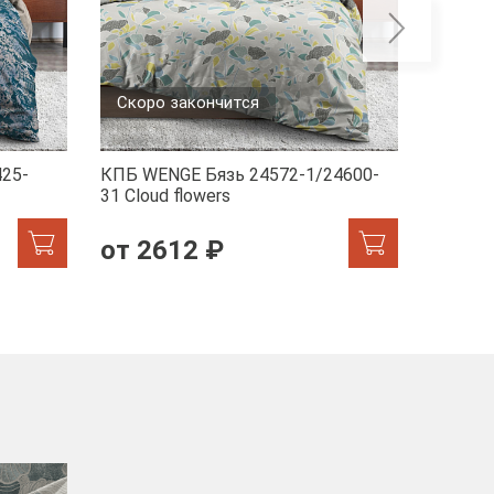
Скоро закончится
Скоро
25-
КПБ WENGE Бязь 24572-1/24600-
КПБ WE
31 Сloud flowers
1/7231-
от 2612 ₽
от 2
-40