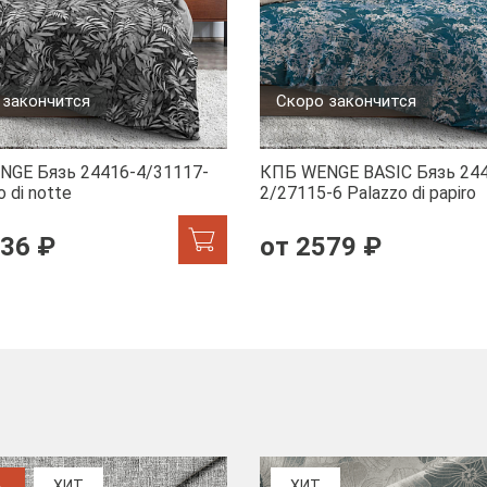
 закончится
Скоро закончится
NGE Бязь 24416-4/31117-
КПБ WENGE BASIC Бязь 244
 di notte
2/27115-6 Palazzo di papiro
236 ₽
от 2579 ₽
%
ХИТ
ХИТ