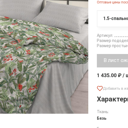
Оптовые цены посл
1.5-спальн
Артикул:
Размер пододея
Размер простын
1 435.00 ₽ /
Характер
Ткань:
Бязь