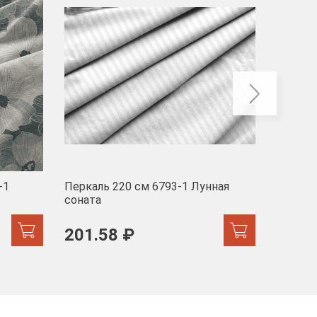
-1
Перкаль 220 см 6793-1 Лунная
Муслин
соната
103 
201.58 ₽
171.44