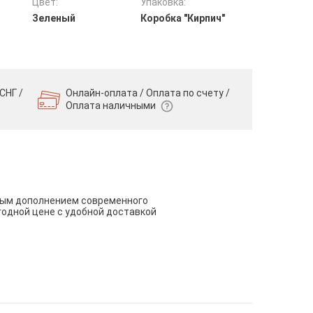
Цвет:
Упаковка:
Зеленый
Коробка "Кирпич"
СНГ /
Онлайн-оплата / Оплата по счету /
Оплата наличными
чным дополнением современного
годной цене с удобной доставкой