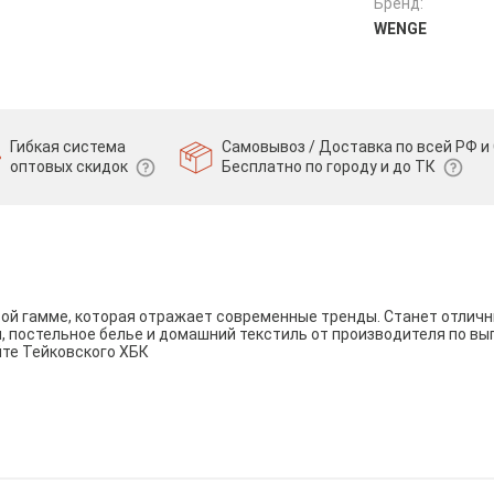
Бренд:
WENGE
Гибкая система
Самовывоз / Доставка по всей РФ и 
оптовых скидок
Бесплатно по городу и до ТК
вой гамме, которая отражает современные тренды. Станет отли
и, постельное белье и домашний текстиль от производителя по вы
йте Тейковского ХБК