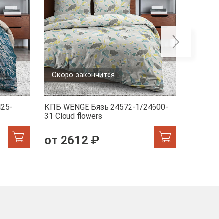
Скоро закончится
Скоро
25-
КПБ WENGE Бязь 24572-1/24600-
КПБ WE
31 Сloud flowers
1/7231-
от 2612 ₽
от 2