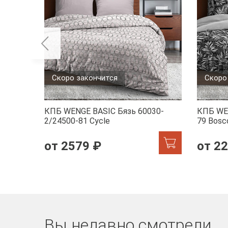
Скоро закончится
Скоро
КПБ WENGE BASIC Бязь 60030-
КПБ WE
2/24500-81 Cycle
79 Bosco
от 2579 ₽
от 2
Вы недавно смотрели