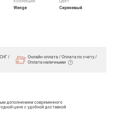
Коллекция:
Цвет:
Wenge
Сиреневый
СНГ /
Онлайн-оплата / Оплата по счету /
Оплата наличными
чным дополнением современного
годной цене с удобной доставкой