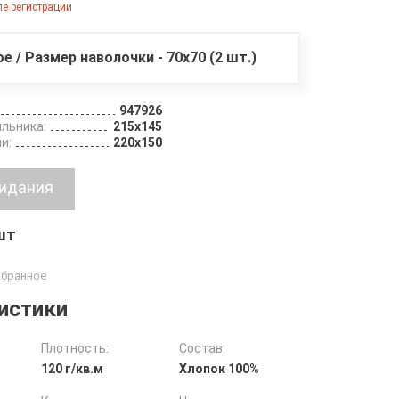
е регистрации
ое / Размер наволочки - 70х70 (2 шт.)
947926
льника:
215х145
и:
220х150
 шт
истики
Плотность:
Состав:
120 г/кв.м
Хлопок 100%