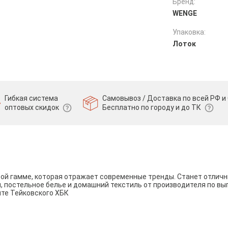
Бренд:
WENGE
Упаковка:
Лоток
Гибкая система
Самовывоз / Доставка по всей РФ и 
оптовых скидок
Бесплатно по городу и до ТК
вой гамме, которая отражает современные тренды. Станет отли
и, постельное белье и домашний текстиль от производителя по вы
йте Тейковского ХБК