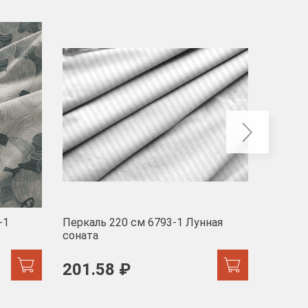
-40
-1
Перкаль 220 см 6793-1 Лунная
Муслин
соната
103 
201.58 ₽
171.44