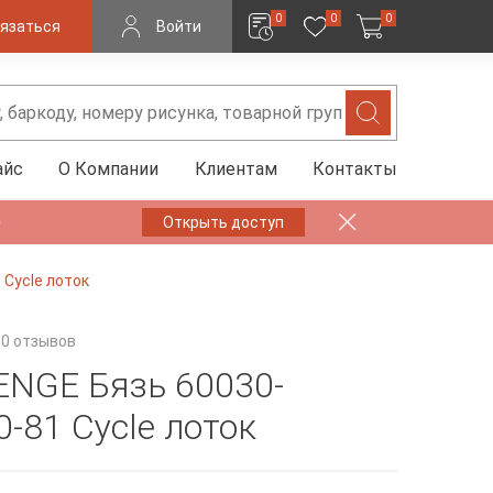
0
0
0
язаться
Войти
айс
О Компании
Клиентам
Контакты
✨
Открыть доступ
 Cycle лоток
0 отзывов
NGE Бязь 60030-
-81 Cycle лоток