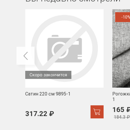
-10
Скоро закончится
Сатин 220 см 9895-1
Рогожка
1
165 
317.22 ₽
184.3 ₽