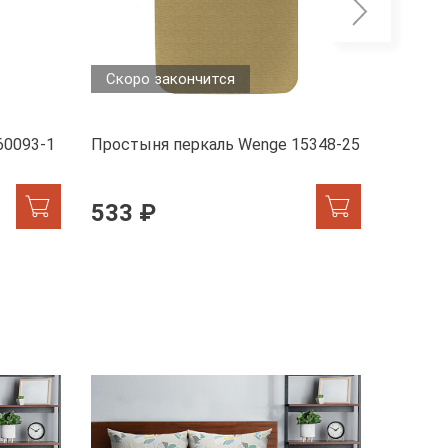
Скоро закончится
60093-1
Простыня перкаль Wenge 15348-25
Просты
533 ₽
512 