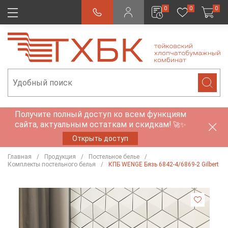
0
0
0
Получите полный доступ ко всем функциям
сайта, актуальным остаткам и скидкам!
🚀✨
Открыть доступ
Главная
Продукция
Постельное белье
Комплекты постельного белья
КПБ WENGE Бязь 6842-4/6869-2 Gilbert