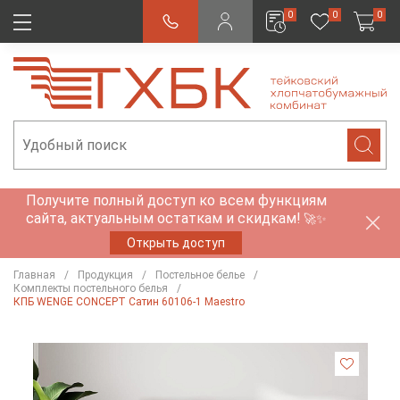
0
0
0
Получите полный доступ ко всем функциям
сайта, актуальным остаткам и скидкам!
🚀✨
Открыть доступ
Главная
Продукция
Постельное белье
Комплекты постельного белья
КПБ WENGE CONCEPT Сатин 60106-1 Maestro