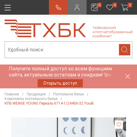
0
0
0
Получите полный доступ ко всем функциям
сайта, актуальным остаткам и скидкам!
🚀✨
Открыть доступ
Главная
Продукция
Постельное белье
Комплекты постельного белья
КПБ WENGE YOUNG Перкаль 6714-1/24400-32 You&I