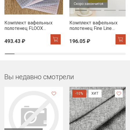
Скоро закончится
Комплект вафельных
Комплект вафельных
полотенец FLOOX
полотенец Fine Line
бордюр Адель, серо-
Звезды желтый на
голубой/сирень
хангере
493.43 ₽
196.05 ₽
Вы недавно смотрели
-10%
ХИТ