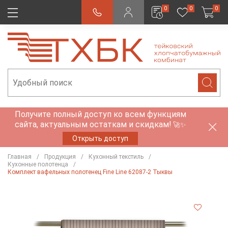
0
0
0
Получите полный доступ ко всем функциям
сайта, актуальным остаткам и скидкам!
🚀✨
Открыть доступ
Главная
Продукция
Кухонный текстиль
Кухонные полотенца
Комплект вафельных полотенец Fine Line 62087-2 Тыквы