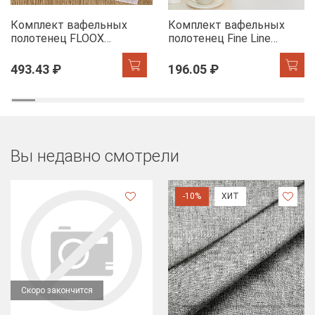
Комплект вафельных
Комплект вафельных
полотенец FLOOX
полотенец Fine Line
бордюр Адель, серо-
Звезды желтый на
голубой/сирень
хангере
493.43 ₽
196.05 ₽
Вы недавно смотрели
-10%
ХИТ
Скоро закончится