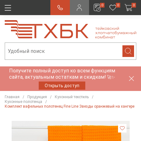
0
0
0
Получите полный доступ ко всем функциям
сайта, актуальным остаткам и скидкам!
🚀✨
Открыть доступ
Главная
Продукция
Кухонный текстиль
Кухонные полотенца
Комплект вафельных полотенец Fine Line Звезды оранжевый на хангере