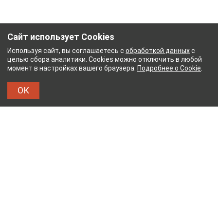
Сайт использует Cookies
Используя сайт, вы соглашаетесь с
обработкой данных
с
целью сбора аналитики. Cookies можно отключить в любой
момент в настройках вашего браузера.
Подробнее о Cookie
.
ОК
НЫЙ КОМБИНАТ
ТЕЙКОВСКИЙ ХЛОПЧАТОБУМА
ТХБК
Тейковский хлопчатобумажный комбинат – современное
текстильное предприятие России полного