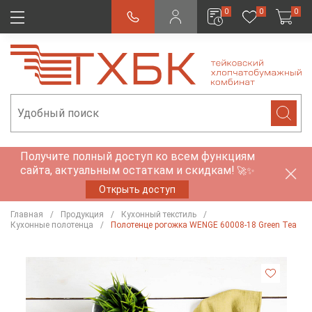
0
0
0
Получите полный доступ ко всем функциям
сайта, актуальным остаткам и скидкам!
🚀✨
Открыть доступ
Главная
Продукция
Кухонный текстиль
Кухонные полотенца
Полотенце рогожка WENGE 60008-18 Green Tea