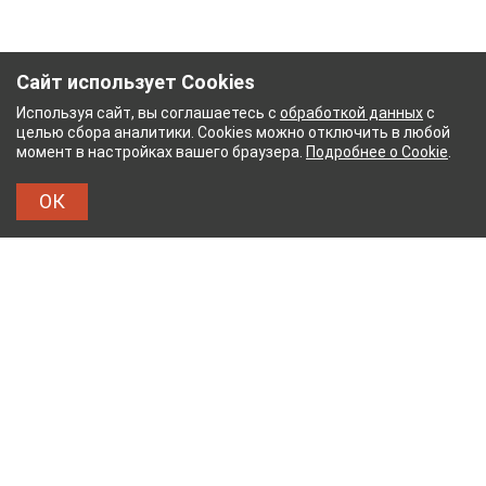
Сайт использует Cookies
Используя сайт, вы соглашаетесь с
обработкой данных
с
целью сбора аналитики. Cookies можно отключить в любой
момент в настройках вашего браузера.
Подробнее о Cookie
.
ОК
НЫЙ КОМБИНАТ
ТЕЙКОВСКИЙ ХЛОПЧАТОБУМА
ТХБК
Тейковский хлопчатобумажный комбинат – современное
текстильное предприятие России полного