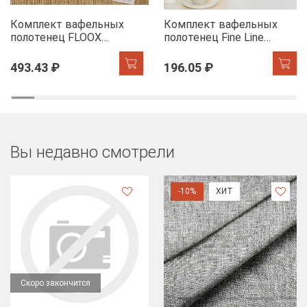
Комплект вафельных
Комплект вафельных
полотенец FLOOX
полотенец Fine Line
бордюр Адель, серо-
Звезды желтый на
голубой/сирень
хангере
493.43 ₽
196.05 ₽
Вы недавно смотрели
-10%
ХИТ
Скоро закончится