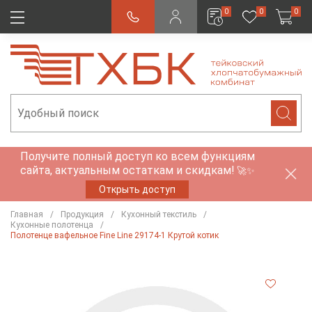
0
0
0
Получите полный доступ ко всем функциям
сайта, актуальным остаткам и скидкам!
🚀✨
Открыть доступ
Главная
Продукция
Кухонный текстиль
Кухонные полотенца
Полотенце вафельное Fine Line 29174-1 Крутой котик