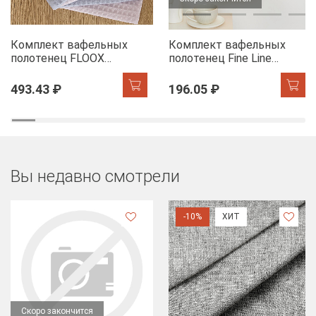
Комплект вафельных
Комплект вафельных
полотенец FLOOX
полотенец Fine Line
бордюр Адель, серо-
Звезды желтый на
голубой/сирень
хангере
493.43 ₽
196.05 ₽
Вы недавно смотрели
-10%
ХИТ
Скоро закончится