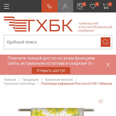
0
0
0
Получите полный доступ ко всем функциям
сайта, актуальным остаткам и скидкам!
🚀✨
Открыть доступ
Главная
Продукция
Кухонный текстиль
Кухонные полотенца
Полотенце вафельное Fine Line 62105-1 Мимозы