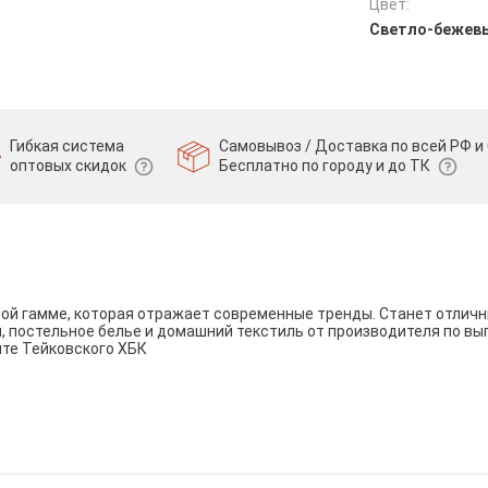
Цвет:
Светло-бежев
Гибкая система
Самовывоз / Доставка по всей РФ и 
оптовых скидок
Бесплатно по городу и до ТК
вой гамме, которая отражает современные тренды. Станет отли
и, постельное белье и домашний текстиль от производителя по вы
йте Тейковского ХБК