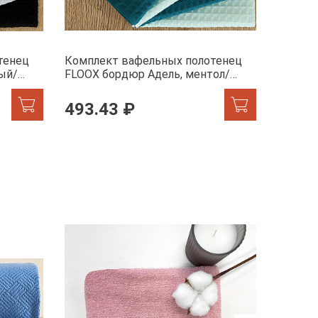
тенец
Комплект вафельных полотенец
Компле
ый/
FLOOX бордюр Адель, ментол/
FLOOX 
адриатика
голубо
493.43 ₽
493.