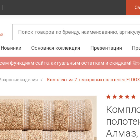
Св
Новинки
Основная коллекция
Презентации
Пр
сем функциям сайта, актуальным остаткам и скидкам!
🚀
Махровые изделия
Комплект из 2-х махровых полотенец FLOO
Компле
полоте
Алмаз,