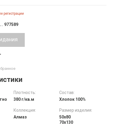
е регистрации
977589
т
истики
Плотность:
Состав:
тно
380 г/кв.м
Хлопок 100%
Коллекция:
Размер изделия:
Алмаз
50х80
70х130