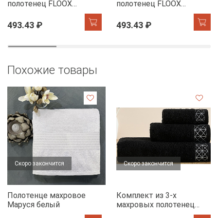
полотенец FLOOX
полотенец FLOOX
бордюр Адель, серо-
бордюр Адель,
голубой/сирень
бежевый/шоколад
493.43 ₽
493.43 ₽
Похожие товары
Скоро закончится
Скоро закончится
Полотенце махровое
Комплект из 3-х
Маруся белый
махровых полотенец
FLOOX бордюр Диана,