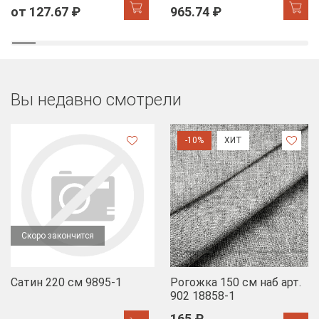
черный
от 127.67 ₽
965.74 ₽
Вы недавно смотрели
-10%
ХИТ
Скоро закончится
Сатин 220 см 9895-1
Рогожка 150 см наб арт.
902 18858-1
165 ₽