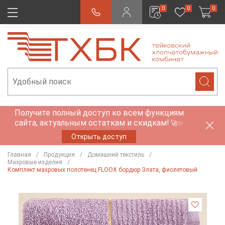
0
0
0
Получите полный доступ ко всем функциям
сайта, актуальным остаткам и скидкам!
🚀✨
Открыть доступ
Главная
Продукция
Домашний текстиль
Махровые изделия
Комплект махровых полотенец FLOOX бордюр Злата, фиолетовый