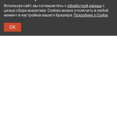
Используя сайт, вы соглашаетесь с
обработкой данных
с
целью сбора аналитики. Cookies можно отключить в любой
момент в настройках вашего браузера.
Подробнее о Cookie
.
ОК
НЫЙ КОМБИНАТ
ТЕЙКОВСКИЙ ХЛОПЧАТОБУМ
ТХБК
Тейковский хлопчатобумажный комбинат – современное
текстильное предприятие России полного
производственного цикла, оснащенное новейшим
оборудованием.