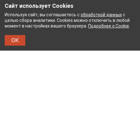
Сайт использует Cookies
Используя сайт, вы соглашаетесь с
обработкой данных
с
целью сбора аналитики. Cookies можно отключить в любой
момент в настройках вашего браузера.
Подробнее о Cookie
.
ОК
НЫЙ КОМБИНАТ
ТЕЙКОВСКИЙ ХЛОПЧАТОБУМА
ТХБК
Тейковский хлопчатобумажный комбинат – современное
текстильное предприятие России полного
производственного цикла, оснащенное новейшим
оборудованием.