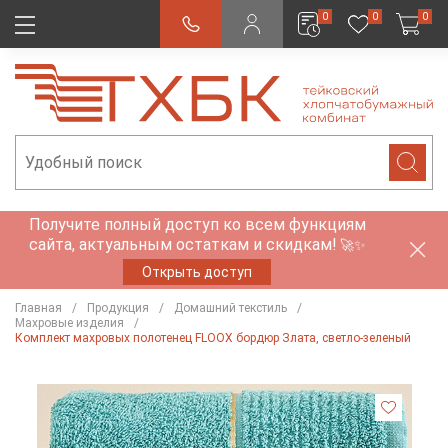
0
0
0
Получите полный доступ ко всем функциям
сайта, актуальным остаткам и скидкам!
🚀✨
Открыть доступ
Главная
Продукция
Домашний текстиль
Махровые изделия
Комплект махровых полотенец FLOOX бордюр Злата, светло-зеленый