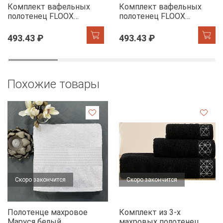
Комплект вафельных
Комплект вафельных
полотенец FLOOX
полотенец FLOOX
бордюр Адель, серо-
бордюр Адель,
голубой/сирень
бежевый/шоколад
493.43 ₽
493.43 ₽
Похожие товары
Скоро закончится
Скоро закончится
Полотенце махровое
Комплект из 3-х
Маруся белый
махровых полотенец