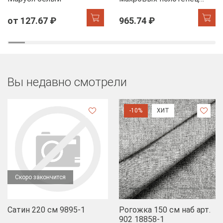
FLOOX бордюр Диана,
черный
от 127.67 ₽
965.74 ₽
Вы недавно смотрели
-10%
ХИТ
Скоро закончится
Сатин 220 см 9895-1
Рогожка 150 см наб арт.
902 18858-1