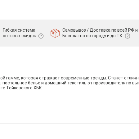
Гибкая система
Самовывоз / Доставка по всей РФ и 
оптовых скидок
Бесплатно по городу и до ТК
вой гамме, которая отражает современные тренды. Станет отли
и, постельное белье и домашний текстиль от производителя по вы
йте Тейковского ХБК