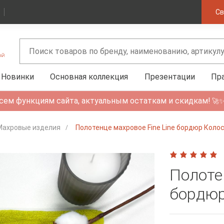
Св
Новинки
Основная коллекция
Презентации
Пр
сем функциям сайта, актуальным остаткам и скидкам!
🚀
Махровые изделия
Полотенце махровое Fine Line бордюр Коло
Полоте
бордюр