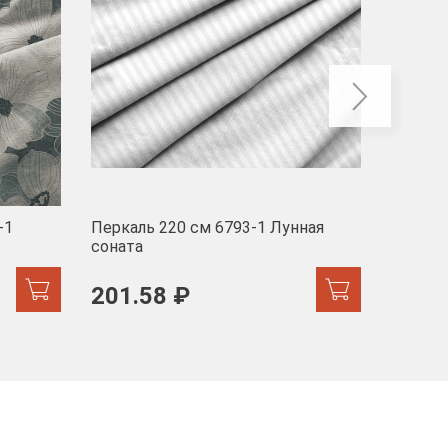
-1
Перкаль 220 см 6793-1 Лунная
Муслин
соната
103 
201.58 ₽
171.44