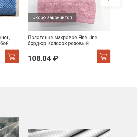
Скоро закончится
енец
Полотенце махровое Fine Line
Полотен
убой
бордюр Колосок розовый
бордюр
108.04 ₽
217.
-40