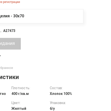
е регистрации
елия - 30х70
A27473
т
истики
Плотность:
Состав:
тно
400 г/кв.м
Хлопок 100%
Цвет:
Упаковка:
Желтый
б/у