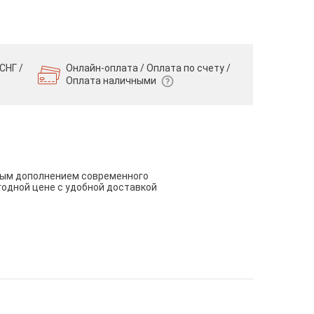
СНГ /
Онлайн-оплата / Оплата по счету /
Оплата наличными
чным дополнением современного
годной цене с удобной доставкой