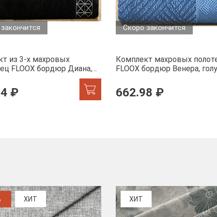
 закончится
Скоро закончится
т из 3-х махровых
Комплект махровых полот
ец FLOOX бордюр Диана,
FLOOX бордюр Венера, гол
74 ₽
662.98 ₽
%
ХИТ
ХИТ