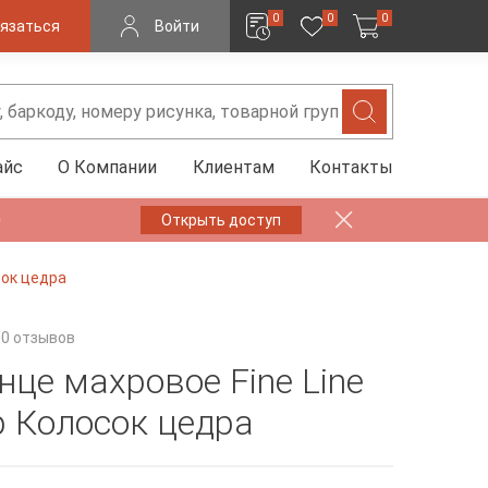
0
0
0
язаться
Войти
айс
О Компании
Клиентам
Контакты
✨
Открыть доступ
сок цедра
0 отзывов
нце махровое Fine Line
 Колосок цедра