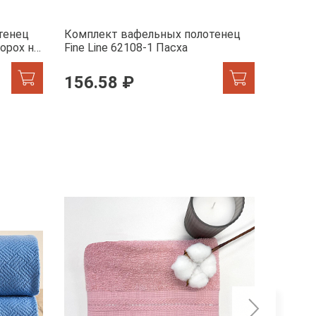
тенец
Комплект вафельных полотенец
Компле
горох на
Fine Line 62108-1 Пасха
Fine Li
156.58 ₽
434.