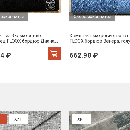
 закончится
Скоро закончится
т из 3-х махровых
Комплект махровых полот
ец FLOOX бордюр Диана,
FLOOX бордюр Венера, гол
74 ₽
662.98 ₽
%
ХИТ
ХИТ