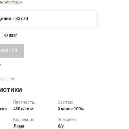
е регистрации
елия - 33х70
930381
т
истики
Плотность:
Состав:
тно
450 г/кв.м
Хлопок 100%
Коллекция:
Упаковка:
Лима
б/у