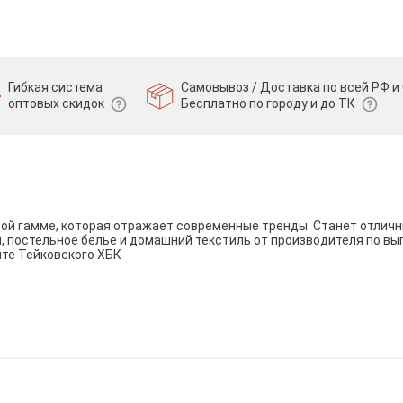
Гибкая система
Самовывоз / Доставка по всей РФ и 
оптовых скидок
Бесплатно по городу и до ТК
вой гамме, которая отражает современные тренды. Станет отли
и, постельное белье и домашний текстиль от производителя по вы
йте Тейковского ХБК