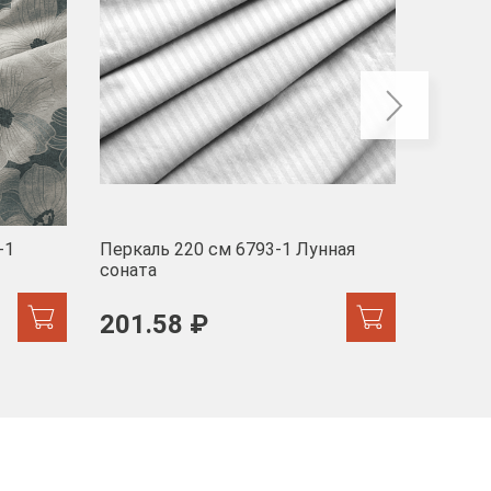
-1
Перкаль 220 см 6793-1 Лунная
Муслин
соната
103 
201.58 ₽
171.44