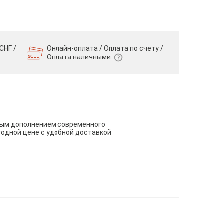
СНГ /
Онлайн-оплата / Оплата по счету /
Оплата наличными
чным дополнением современного
годной цене с удобной доставкой