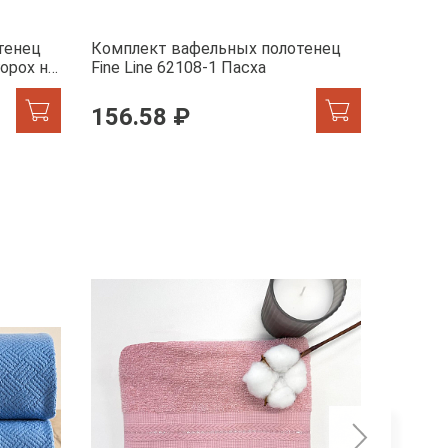
тенец
Комплект вафельных полотенец
Компле
горох на
Fine Line 62108-1 Пасха
Fine Li
156.58 ₽
434.