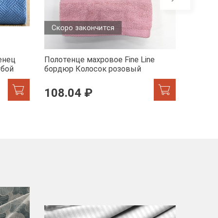
Скоро закончится
енец
Полотенце махровое Fine Line
Полотен
убой
бордюр Колосок розовый
бордюр
108.04 ₽
217.
-40