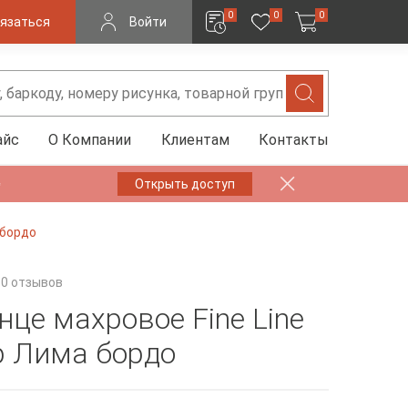
0
0
0
язаться
Войти
айс
О Компании
Клиентам
Контакты
✨
Открыть доступ
 бордо
0 отзывов
нце махровое Fine Line
 Лима бордо