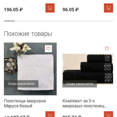
Звезды желтый на
бежевый
хангере
196.05 ₽
96.05 ₽
Похожие товары
Скоро закончится
Скоро закончится
Полотенце махровое
Комплект из 3-х
Маруся белый
махровых полотенец
FLOOX бордюр Диана,
черный