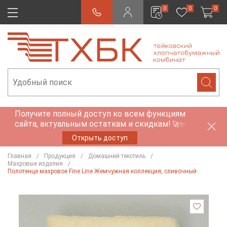
0
0
0
Получите полный доступ ко всем функциям
сайта, актуальным остаткам и скидкам!
🚀✨
Открыть доступ
Главная
Продукция
Домашний текстиль
Махровые изделия
Полотенце махровое Fine Line Жемчужная коллекция, сливочный