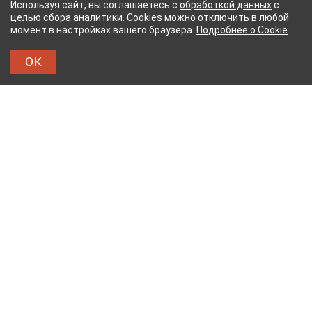
Используя сайт, вы соглашаетесь с
обработкой данных
с
целью сбора аналитики. Cookies можно отключить в любой
момент в настройках вашего браузера.
Подробнее о Cookie
.
ОК
Й КОМБИНАТ
ТЕЙКОВСКИЙ ХЛОПЧАТОБУМАЖ
ТХБК
Тейковский хлопчатобумажный комбинат – современное
текстильное предприятие России полного
производственного цикла, оснащенное новейшим
оборудованием.