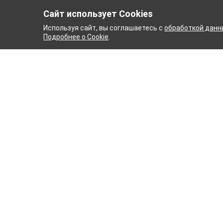
Сайт использует Cookies
Используя сайт, вы соглашаетесь с
обработкой данн
Подробнее о Cookie
.
УМАЖНЫЙ КОМБИНАТ
ТЕЙ
ТХБК
Ткани
Постель
Домашн
Кухонн
Тейковский хлопчатобумажный
Пряжа
комбинат – современное текстильное
предприятие России полного
WENGE
производственного цикла, оснащенное
Акции
новейшим оборудованием.
Новинк