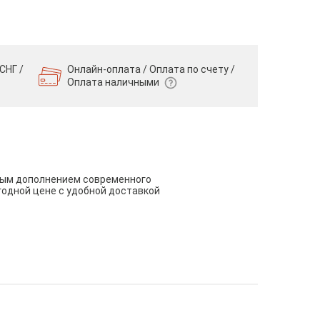
СНГ /
Онлайн-оплата / Оплата по счету /
Оплата наличными
чным дополнением современного
годной цене с удобной доставкой