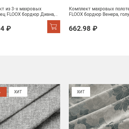
т из 3-х махровых
Комплект махровых полот
ец FLOOX бордюр Диана,
FLOOX бордюр Венера, гол
74 ₽
662.98 ₽
%
ХИТ
ХИТ