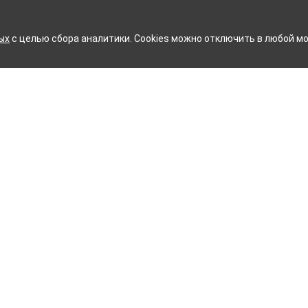
ых
с целью сбора аналитики. Cookies можно отключить в любой мо
КОВСКИЙ ХЛОПЧАТОБУМАЖ
Контакты
ное белье
Тейково
ий текстиль
8 (800) 350-99-33
ый текстиль
Иваново
+7 (4932) 48-27-91
и