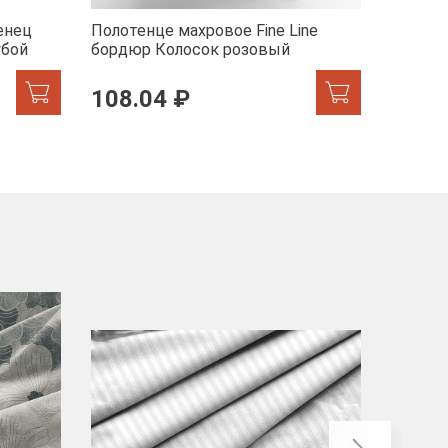
енец
Полотенце махровое Fine Line
Полотен
убой
бордюр Колосок розовый
бордюр
108.04 ₽
217.
-40