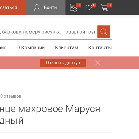
0
0
0
язаться
Войти
айс
О Компании
Клиентам
Контакты
✨
Открыть доступ
0 отзывов
нце махровое Маруся
удный