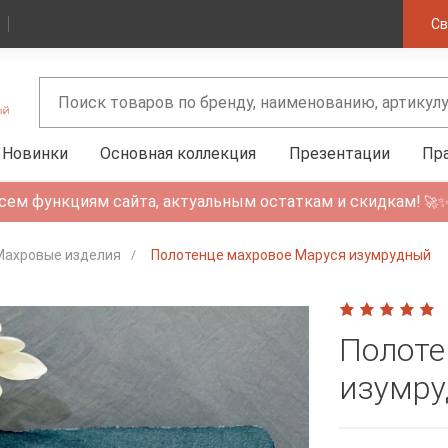
Св
Новинки
Основная коллекция
Презентации
Пр
сем функциям сайта, актуальным остаткам и скидкам!
🚀
Махровые изделия
Полотенце махровое Маруся изумрудный
Полоте
изумр