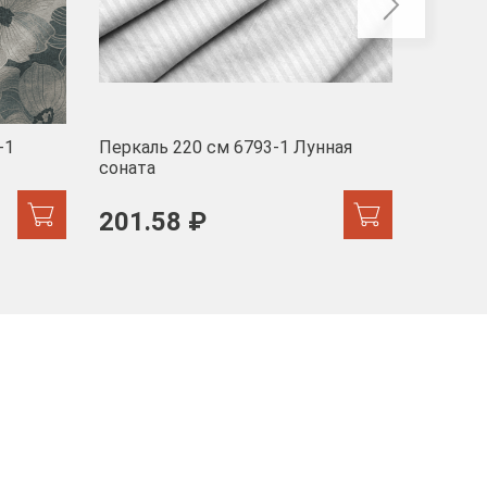
-1
Перкаль 220 см 6793-1 Лунная
Муслин
соната
103 
201.58 ₽
171.44