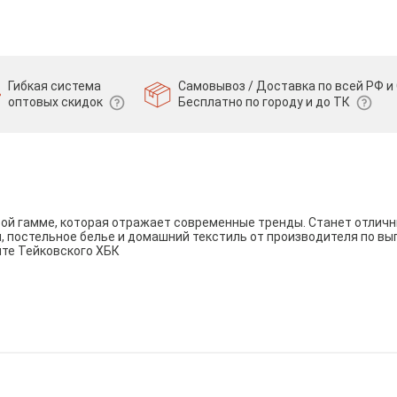
Гибкая система
Самовывоз / Доставка по всей РФ и 
оптовых скидок
Бесплатно по городу и до ТК
вой гамме, которая отражает современные тренды. Станет отли
и, постельное белье и домашний текстиль от производителя по вы
йте Тейковского ХБК