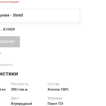
е регистрации
елия - 30х60
A13429
т
истики
Плотность:
Состав:
тно
380 г/кв.м
Хлопок 100%
Цвет:
Упаковка:
Изумрудный
Пакет ПЭ