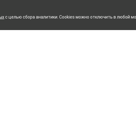
ых
с целью сбора аналитики. Cookies можно отключить в любой мо
КИЙ ХЛОПЧАТОБУМАЖНЫЙ 
Контакты
ное белье
Тейково
ий текстиль
8 (800) 350-99-33
ый текстиль
Иваново
+7 (4932) 48-27-91
и