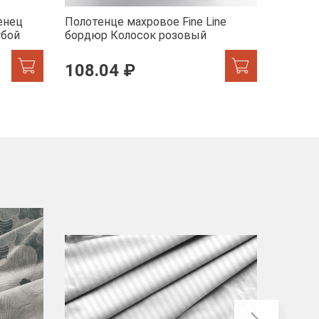
енец
Полотенце махровое Fine Line
Полотен
убой
бордюр Колосок розовый
бордюр
108.04 ₽
217.
-40