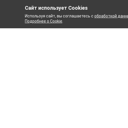
Сайт использует Cookies
Используя сайт, вы соглашаетесь с
обработкой данн
Подробнее о Cookie
.
НЫЙ КОМБИНАТ
ТЕЙКОВС
ТХБК
Ткани
Постель
Домашн
Кухонн
Тейковский хлопчатобумажный
Пряжа
комбинат – современное текстильное
предприятие России полного
WENGE
производственного цикла, оснащенное
Акции
новейшим оборудованием.
Новинк