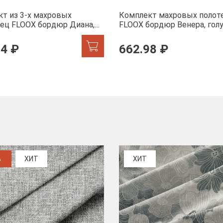
т из 3-х махровых
Комплект махровых полот
ец FLOOX бордюр Диана,
FLOOX бордюр Венера, гол
74 ₽
662.98 ₽
%
ХИТ
ХИТ