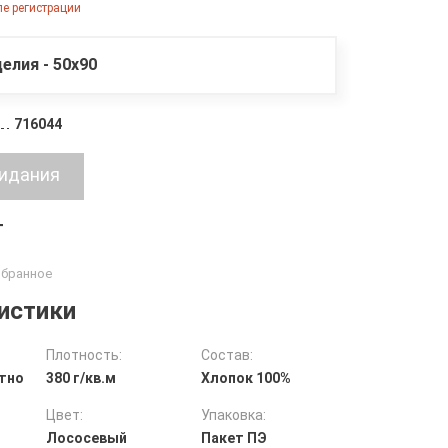
е регистрации
елия - 50х90
716044
т
истики
Плотность:
Состав:
тно
380 г/кв.м
Хлопок 100%
Цвет:
Упаковка:
Лососевый
Пакет ПЭ