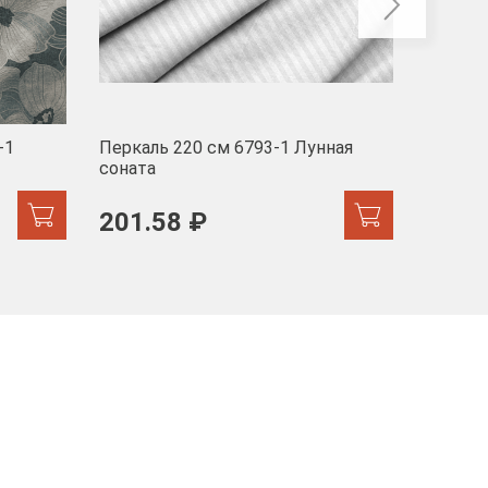
-1
Перкаль 220 см 6793-1 Лунная
Муслин
соната
103 
201.58 ₽
171.44