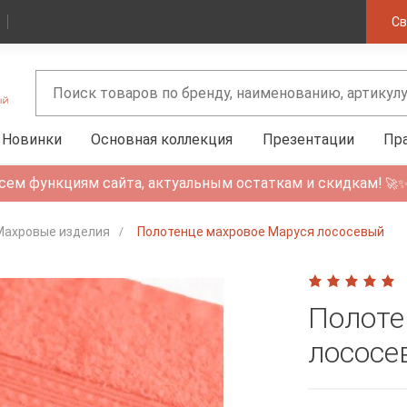
Св
Новинки
Основная коллекция
Презентации
Пр
сем функциям сайта, актуальным остаткам и скидкам!
🚀
Махровые изделия
Полотенце махровое Маруся лососевый
Полоте
лососе