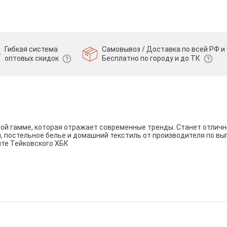
Гибкая система
Самовывоз / Доставка по всей РФ и 
оптовых скидок
Бесплатно по городу и до ТК
вой гамме, которая отражает современные тренды. Станет отли
и, постельное белье и домашний текстиль от производителя по вы
йте Тейковского ХБК