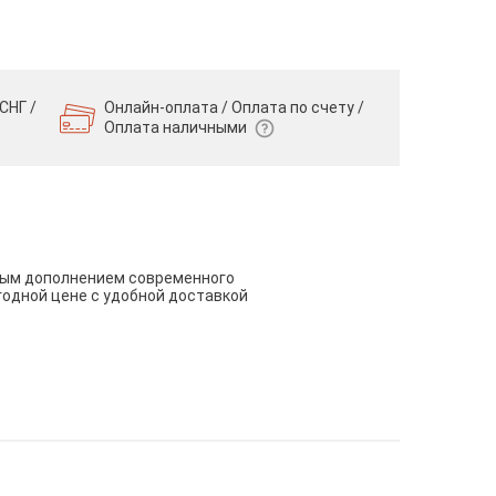
СНГ /
Онлайн-оплата / Оплата по счету /
Оплата наличными
чным дополнением современного
годной цене с удобной доставкой