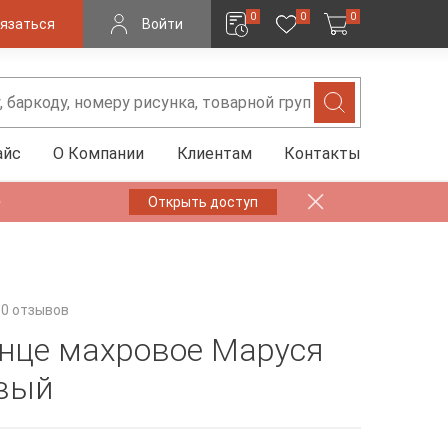
0
0
0
язаться
Войти
айс
О Компании
Клиентам
Контакты
✨
Открыть доступ
0 отзывов
нце махровое Маруся
вый