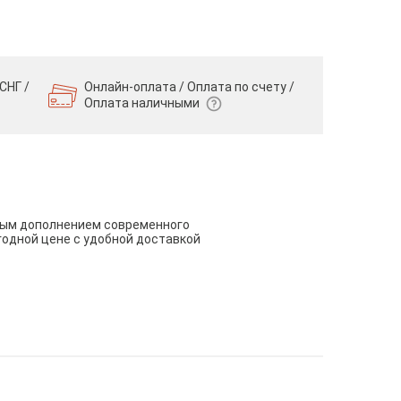
СНГ /
Онлайн-оплата / Оплата по счету /
Оплата наличными
чным дополнением современного
годной цене с удобной доставкой