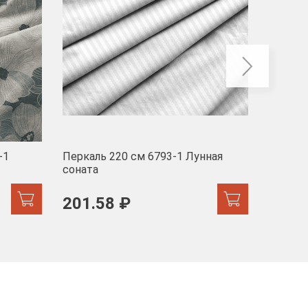
-1
Перкаль 220 см 6793-1 Лунная
Муслин
соната
103 
201.58 ₽
171.44