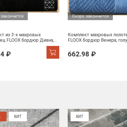
 закончится
Скоро закончится
т из 3-х махровых
Комплект махровых полот
ец FLOOX бордюр Диана,
FLOOX бордюр Венера, гол
74 ₽
662.98 ₽
%
ХИТ
ХИТ