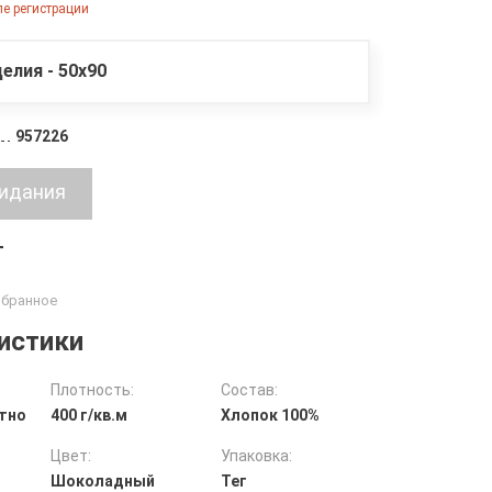
е регистрации
елия - 50х90
957226
т
истики
Плотность:
Состав:
тно
400 г/кв.м
Хлопок 100%
Цвет:
Упаковка:
Шоколадный
Тег