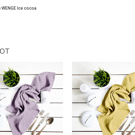
 WENGE Ice cocoa
ют