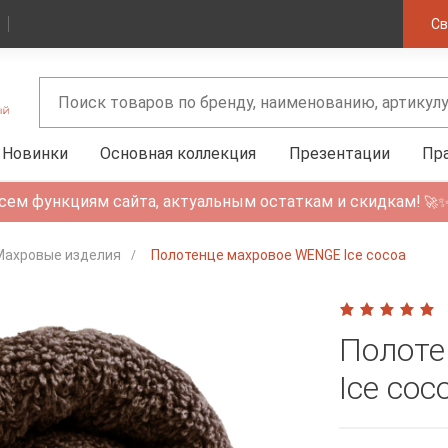
Св
Новинки
Основная коллекция
Презентации
Пр
сем функциям сайта, актуальным остаткам и скидкам!
🚀
Махровые изделия
Полотенце махровое WENGE Ice cocoa
Полоте
Ice coc