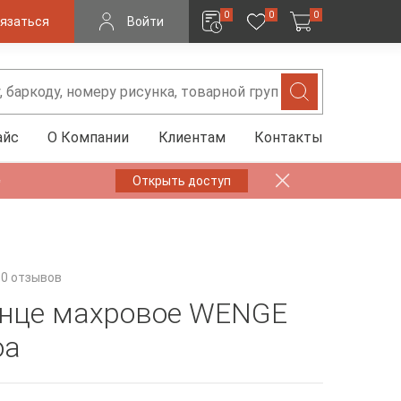
0
0
0
язаться
Войти
айс
О Компании
Клиентам
Контакты
✨
Открыть доступ
0 отзывов
нце махровое WENGE
oa