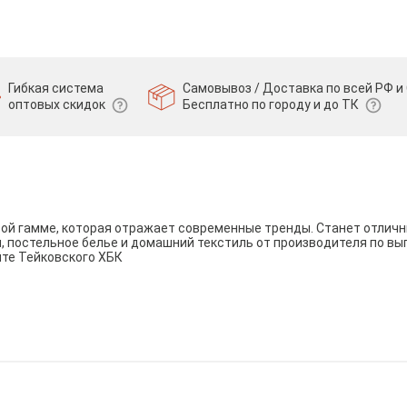
Гибкая система
Самовывоз / Доставка по всей РФ и 
оптовых скидок
Бесплатно по городу и до ТК
вой гамме, которая отражает современные тренды. Станет отли
и, постельное белье и домашний текстиль от производителя по вы
йте Тейковского ХБК