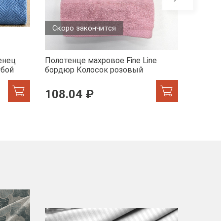
Скоро закончится
енец
Полотенце махровое Fine Line
Полотен
убой
бордюр Колосок розовый
бордюр
108.04 ₽
217.
-40