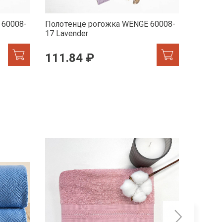
 60008-
Полотенце рогожка WENGE 60008-
Полоте
17 Lavender
18 Gree
111.84 ₽
111.