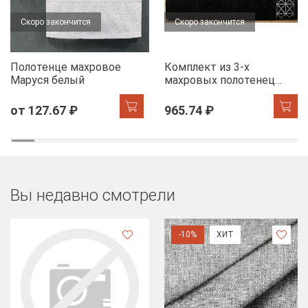
Скоро закончится
Скоро закончится
Полотенце махровое
Комплект из 3-х
Маруся белый
махровых полотенец
FLOOX бордюр Диана,
черный
от 127.67 ₽
965.74 ₽
Вы недавно смотрели
-10%
ХИТ