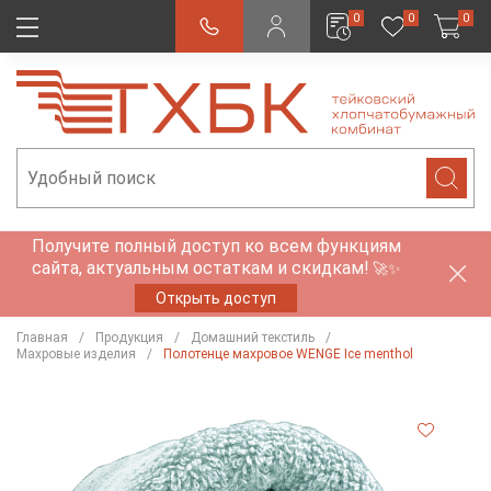
0
0
0
Получите полный доступ ко всем функциям
сайта, актуальным остаткам и скидкам!
🚀✨
Открыть доступ
Главная
Продукция
Домашний текстиль
Махровые изделия
Полотенце махровое WENGE Ice menthol