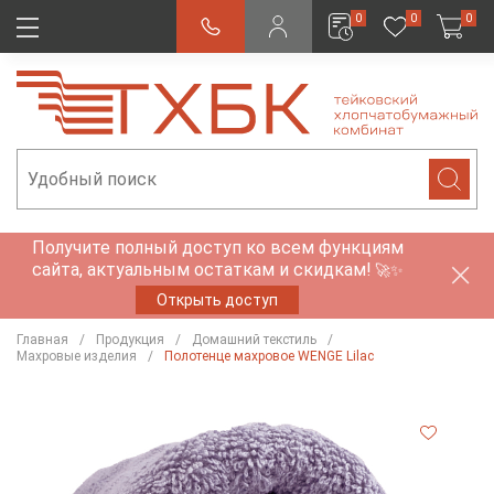
0
0
0
Получите полный доступ ко всем функциям
сайта, актуальным остаткам и скидкам!
🚀✨
Открыть доступ
Главная
Продукция
Домашний текстиль
Махровые изделия
Полотенце махровое WENGE Lilac