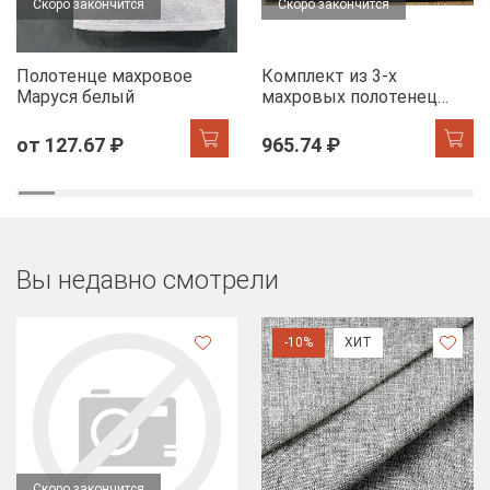
Скоро закончится
Скоро закончится
Полотенце махровое
Комплект из 3-х
Маруся белый
махровых полотенец
FLOOX бордюр Диана,
черный
от 127.67 ₽
965.74 ₽
Вы недавно смотрели
-10%
ХИТ
Скоро закончится