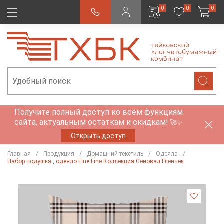
0
0
0
Получите полный доступ ко всем функциям
сайта, актуальным остаткам и скидкам!
🚀✨
Открыть доступ
Главная
Продукция
Домашний текстиль
Одеяла
Набор подушка , одеяло Fine Line Коллекция Сеновал Гленчек