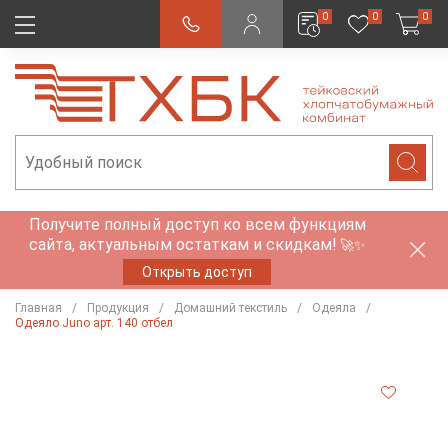
0
0
0
Получите полный доступ ко всем функциям
сайта, актуальным остаткам и скидкам!
🚀✨
Открыть доступ
Главная
Продукция
Домашний текстиль
Одеяла
Одеяло Juno арт. 140 отбел