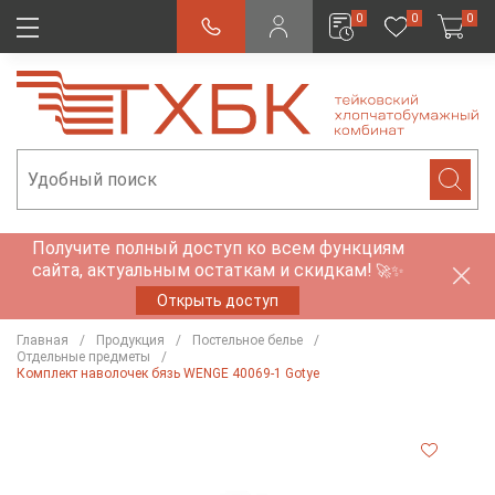
0
0
0
Получите полный доступ ко всем функциям
сайта, актуальным остаткам и скидкам!
🚀✨
Открыть доступ
Главная
Продукция
Постельное белье
Отдельные предметы
Комплект наволочек бязь WENGE 40069-1 Gotye