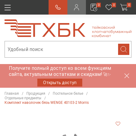
0
0
0
Получите полный доступ ко всем функциям
сайта, актуальным остаткам и скидкам!
🚀✨
Открыть доступ
Главная
Продукция
Постельное белье
Отдельные предметы
Комплект наволочек бязь WENGE 40103-2 Morris