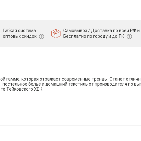
Гибкая система
Самовывоз / Доставка по всей РФ и 
оптовых скидок
Бесплатно по городу и до ТК
вой гамме, которая отражает современные тренды. Станет отли
и, постельное белье и домашний текстиль от производителя по вы
йте Тейковского ХБК