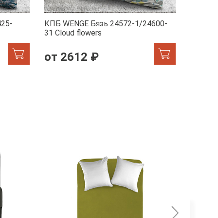
25-
КПБ WENGE Бязь 24572-1/24600-
КПБ WE
31 Сloud flowers
1/7231-
от 2612 ₽
от 2