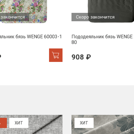
 закончится
Скоро закончится
льник бязь WENGE 60003-1
Пододеяльник бязь WENGE 
80
₽
908 ₽
%
ХИТ
ХИТ