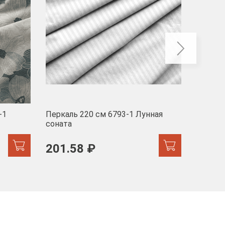
-1
Перкаль 220 см 6793-1 Лунная
Муслин
соната
103 
201.58 ₽
171.44