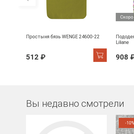
Скоро
Простыня бязь WENGE 24600-22
Пододея
Liliane
512 ₽
908 
Вы недавно смотрели
-10