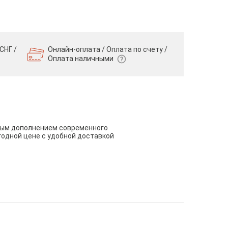
СНГ /
Онлайн-оплата / Оплата по счету /
Оплата наличными
чным дополнением современного
годной цене с удобной доставкой