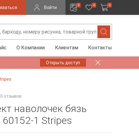
0
0
0
язаться
Войти
айс
О Компании
Клиентам
Контакты
✨
Открыть доступ
tripes
0 отзывов
кт наволочек бязь
60152-1 Stripes