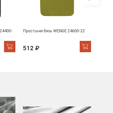
Скоро
24400-
Простыня бязь WENGE 24600-22
Пододе
Liliane
512 ₽
908 
-40