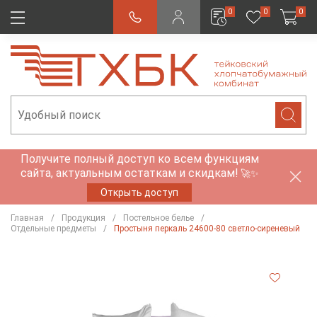
0
0
0
Получите полный доступ ко всем функциям
сайта, актуальным остаткам и скидкам!
🚀✨
Открыть доступ
Главная
Продукция
Постельное белье
Отдельные предметы
Простыня перкаль 24600-80 светло-сиреневый