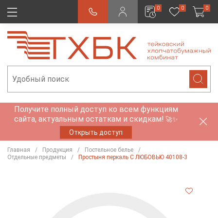
0
0
0
Получите полный доступ ко всем функциям
сайта, актуальным остаткам и скидкам!
🚀✨
Открыть доступ
Главная
Продукция
Постельное белье
Отдельные предметы
Простыня перкаль С ЛЮБОВЬЮ 40108-3