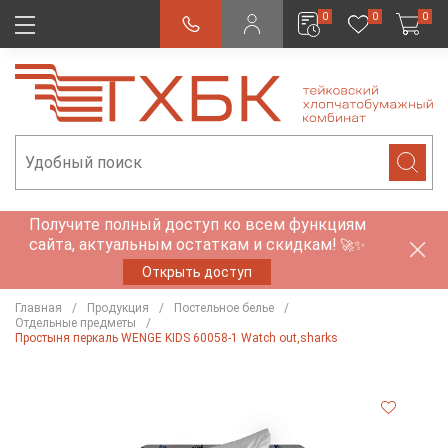
0
0
0
Получите полный доступ ко всем функциям
сайта, актуальным остаткам и скидкам!
🚀✨
Открыть доступ
Главная
Продукция
Постельное белье
Отдельные предметы
Простыня перкаль WENGE KIDS 60058-1 Watch out,sharks