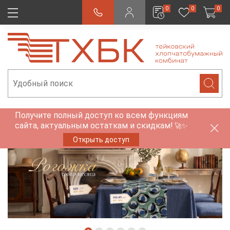
0
0
0
Получите полный доступ ко всем функциям
сайта, актуальным остаткам и скидкам!
🚀✨
Открыть доступ