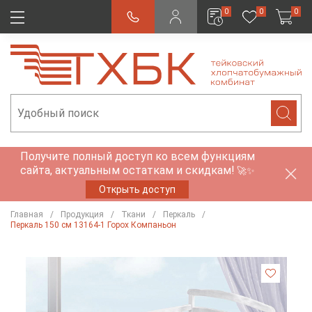
0
0
0
Получите полный доступ ко всем функциям
сайта, актуальным остаткам и скидкам!
🚀✨
Открыть доступ
Главная
Продукция
Ткани
Перкаль
Перкаль 150 см 13164-1 Горох Компаньон